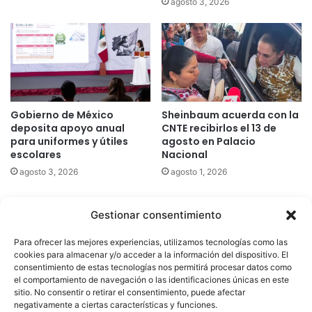
agosto 3, 2026
Gobierno de México
Sheinbaum acuerda con la
deposita apoyo anual
CNTE recibirlos el 13 de
para uniformes y útiles
agosto en Palacio
escolares
Nacional
agosto 3, 2026
agosto 1, 2026
Gestionar consentimiento
Quatromedia Telecomunicaciones © Copyright 2025, Todos los
Para ofrecer las mejores experiencias, utilizamos tecnologías como las
derechos reservados
cookies para almacenar y/o acceder a la información del dispositivo. El
consentimiento de estas tecnologías nos permitirá procesar datos como
|
Aviso de Privacidad
|
Política de Cookies
|
Defensoría de la
el comportamiento de navegación o las identificaciones únicas en este
sitio. No consentir o retirar el consentimiento, puede afectar
Audiencia
|
negativamente a ciertas características y funciones.