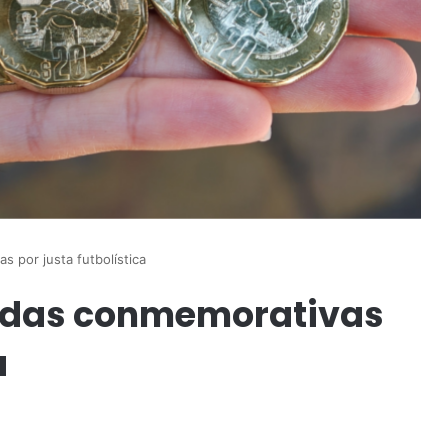
 por justa futbolística
edas conmemorativas
a