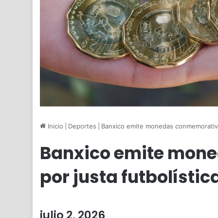
Inicio
|
Deportes
|
Banxico emite monedas conmemorativas
Banxico emite mon
por justa futbolístic
julio 2, 2026