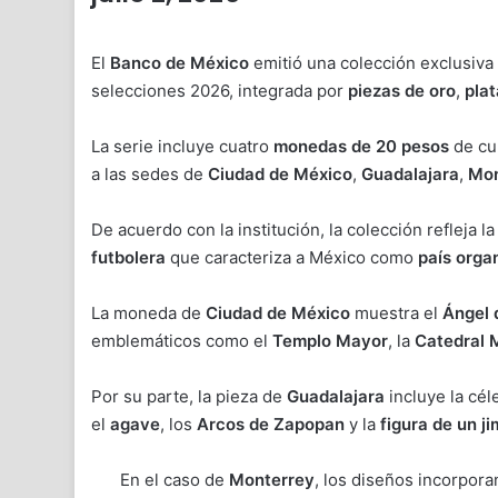
El
Banco de México
emitió una colección exclusiva
selecciones 2026, integrada por
piezas de oro
,
pla
La serie incluye cuatro
monedas de 20 pesos
de cu
a las sedes de
Ciudad de México
,
Guadalajara
,
Mon
De acuerdo con la institución, la colección refleja l
futbolera
que caracteriza a México como
país orga
La moneda de
Ciudad de México
muestra el
Ángel 
emblemáticos como el
Templo Mayor
, la
Catedral 
Por su parte, la pieza de
Guadalajara
incluye la cé
el
agave
, los
Arcos de Zapopan
y la
figura de un j
En el caso de
Monterrey
, los diseños incorpora