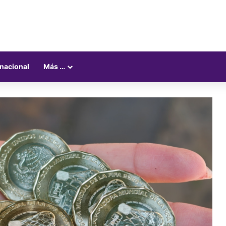
rnacional
Más …