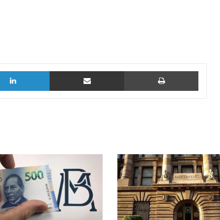
LinkedIn
vía email
Imprimi