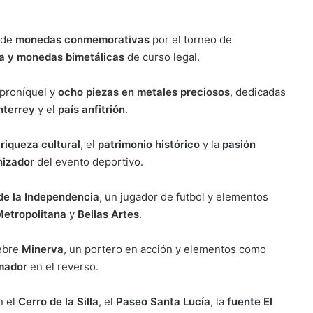
 de
monedas conmemorativas
por el torneo de
ta y monedas bimetálicas
de curso legal.
proníquel y
ocho piezas en metales preciosos
, dedicadas
terrey
y el
país anfitrión
.
a
riqueza cultural
, el
patrimonio histórico
y la
pasión
nizador
del evento deportivo.
de la Independencia
, un jugador de futbol y elementos
Metropolitana
y
Bellas Artes
.
lebre
Minerva
, un portero en acción y elementos como
imador
en el reverso.
n el
Cerro de la Silla
, el
Paseo Santa Lucía
, la
fuente El