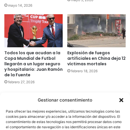
mayo 14, 2026
Todos los que acudan a la
Explosión de fuegos
Copa Mundial de Futbol
artificiales en China deja 12
llegarán a un lugar seguro
víctimas mortales
y hospitalario: Juan Ramón
febrero 18, 2026
de la Fuente
febrero 27, 2026
Gestionar consentimiento
Quatromedia Telecomunicaciones © Copyright 2025, Todos los
Para ofrecer las mejores experiencias, utilizamos tecnologías como las
derechos reservados
cookies para almacenar y/o acceder a la información del dispositivo. El
consentimiento de estas tecnologías nos permitirá procesar datos como
|
Aviso de Privacidad
|
Política de Cookies
|
Defensoría de la
el comportamiento de navegación o las identificaciones únicas en este