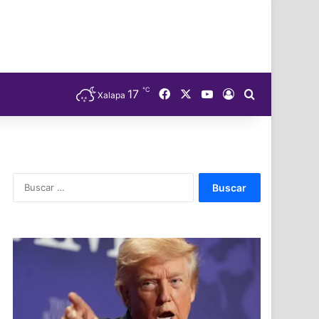
℃
Facebook
X
YouTube
17
Acceso
Buscar
Xalapa
Buscar: