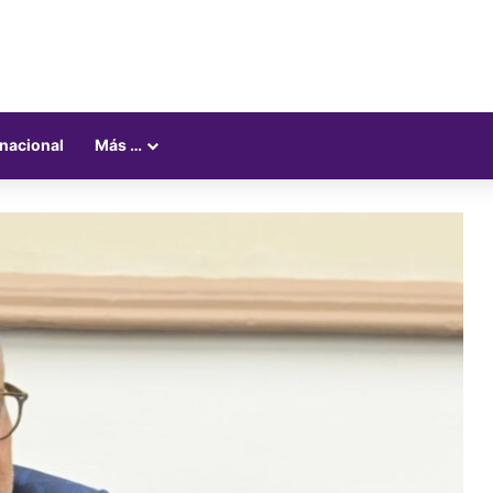
rnacional
Más …