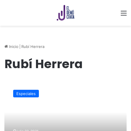
M
Inicio
|
Rubí Herrera
Rubí Herrera
Estudiante
exige
Especiales
a
su
padre
pagarle
una
pensión