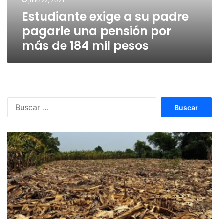
julio 22, 2021
por
Estudiante exige a su padre
más
de
pagarle una pensión por
184
más de 184 mil pesos
mil
pesos
Buscar: