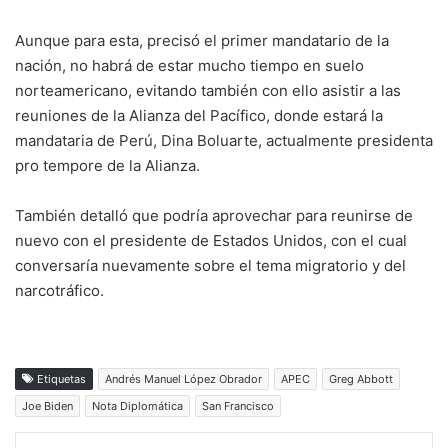
Aunque para esta, precisó el primer mandatario de la
nación, no habrá de estar mucho tiempo en suelo
norteamericano, evitando también con ello asistir a las
reuniones de la Alianza del Pacífico, donde estará la
mandataria de Perú, Dina Boluarte, actualmente presidenta
pro tempore de la Alianza.
También detalló que podría aprovechar para reunirse de
nuevo con el presidente de Estados Unidos, con el cual
conversaría nuevamente sobre el tema migratorio y del
narcotráfico.
Etiquetas
Andrés Manuel López Obrador
APEC
Greg Abbott
Joe Biden
Nota Diplomática
San Francisco
Facebook
X
LinkedIn
WhatsApp
Telegram
vía email
Impri