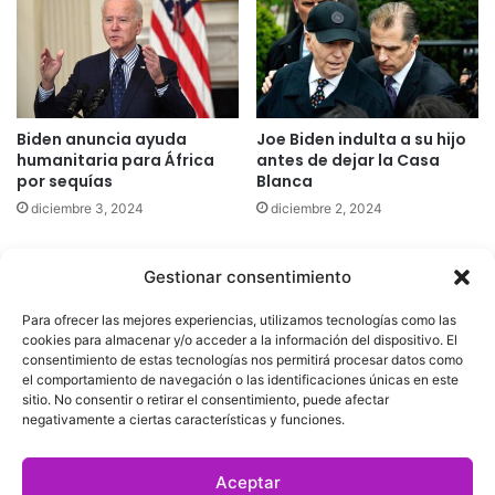
Biden anuncia ayuda
Joe Biden indulta a su hijo
humanitaria para África
antes de dejar la Casa
por sequías
Blanca
diciembre 3, 2024
diciembre 2, 2024
Gestionar consentimiento
Quatromedia Telecomunicaciones © Copyright 2025, Todos los
Para ofrecer las mejores experiencias, utilizamos tecnologías como las
derechos reservados
cookies para almacenar y/o acceder a la información del dispositivo. El
consentimiento de estas tecnologías nos permitirá procesar datos como
|
Aviso de Privacidad
|
Política de Cookies
|
Defensoría de la
el comportamiento de navegación o las identificaciones únicas en este
sitio. No consentir o retirar el consentimiento, puede afectar
Audiencia
|
negativamente a ciertas características y funciones.
Facebook
X
YouTube
Aceptar