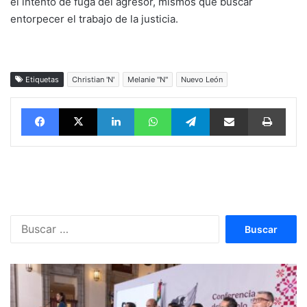
el intento de fuga del agresor, mismos que buscar
entorpecer el trabajo de la justicia.
Etiquetas
Christian 'N'
Melanie "N"
Nuevo León
Facebook
X
LinkedIn
WhatsApp
Telegram
vía email
Impri
Buscar: