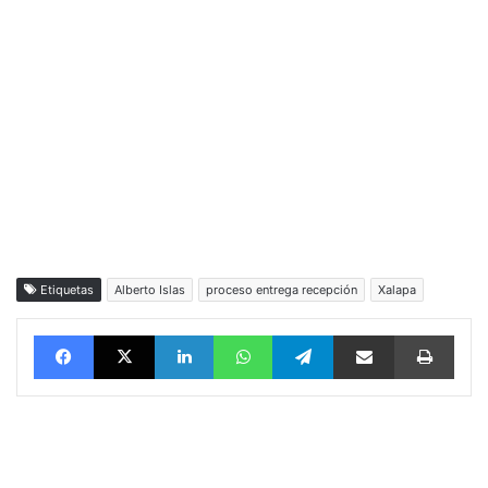
Etiquetas
Alberto Islas
proceso entrega recepción
Xalapa
Facebook
X
LinkedIn
WhatsApp
Telegram
vía email
Impri