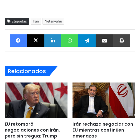
Etiquetas
Irán
Netanyahu
Facebook
X
LinkedIn
WhatsApp
Telegram
vía email
Impri
Relacionados
EU retomará
Irán rechaza negociar con
negociaciones con Irán,
EU mientras continúen
pero sin tregua: Trump
amenazas