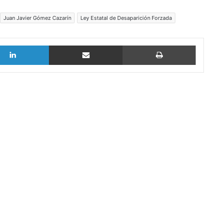
Juan Javier Gómez Cazarín
Ley Estatal de Desaparición Forzada
LinkedIn
vía email
Imprimi