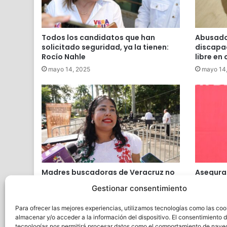
Todos los candidatos que han
Abusado
solicitado seguridad, ya la tienen:
discapac
Rocío Nahle
libre en
mayo 14, 2025
mayo 14
Madres buscadoras de Veracruz no
Asegura
cuentan con medidas de protección
seguirá 
Gestionar consentimiento
específicas
que le c
septiembre 8, 2024
agosto 2
Para ofrecer las mejores experiencias, utilizamos tecnologías como las coo
almacenar y/o acceder a la información del dispositivo. El consentimiento 
tecnologías nos permitirá procesar datos como el comportamiento de nave