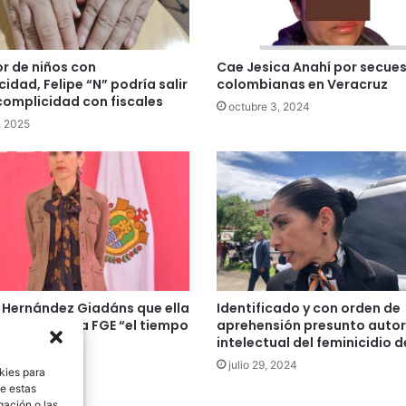
r de niños con
Cae Jesica Anahí por secues
idad, Felipe “N” podría salir
colombianas en Veracruz
 complicidad con fiscales
octubre 3, 2024
, 2025
 Hernández Giadáns que ella
Identificado y con orden de
al frente de la FGE “el tiempo
aprehensión presunto autor
orresponde”
intelectual del feminicidio 
, 2024
julio 29, 2024
kies para
de estas
gación o las