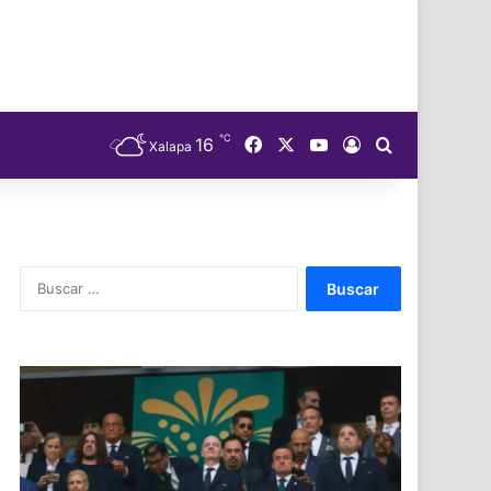
℃
Facebook
X
YouTube
16
Acceso
Buscar
Xalapa
Buscar: