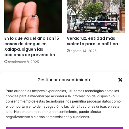
En lo que va del año son 15
Veracruz, entidad más
casos de dengue en
violenta para la política
Xalapa, siguen las
agosto 14, 2025
acciones de prevención
septiembre 8, 2025
Gestionar consentimiento
Quatromedia Telecomunicaciones © Copyright 2025, Todos los
Para ofrecer las mejores experiencias, utilizamos tecnologías como las
derechos reservados
cookies para almacenar y/o acceder a la información del dispositivo. El
consentimiento de estas tecnologías nos permitirá procesar datos como
|
Aviso de Privacidad
|
Política de Cookies
|
Defensoría de la
el comportamiento de navegación o las identificaciones únicas en este
sitio. No consentir o retirar el consentimiento, puede afectar
Audiencia
|
negativamente a ciertas características y funciones.
Facebook
X
YouTube