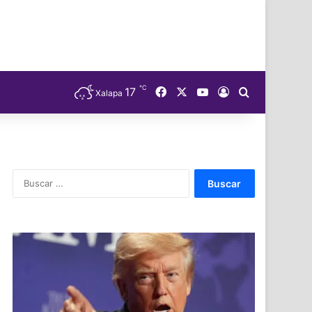
℃
Facebook
X
YouTube
17
Acceso
Buscar
Xalapa
Buscar: