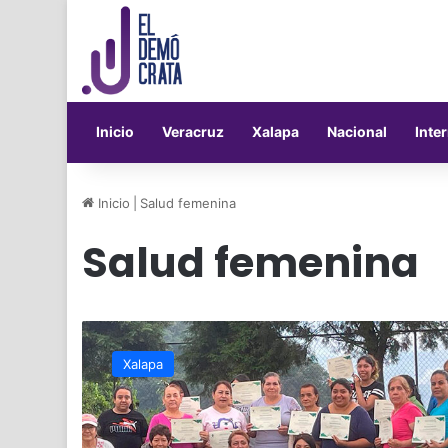
Inicio
Veracruz
Xalapa
Nacional
Inte
Inicio
|
Salud femenina
Salud femenina
Intervención
de
Xalapa
UV
transforma
la
salud