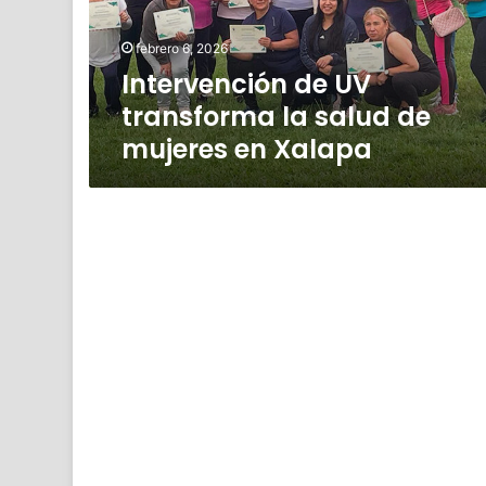
de
mujeres
febrero 6, 2026
en
Intervención de UV
Xalapa
transforma la salud de
mujeres en Xalapa