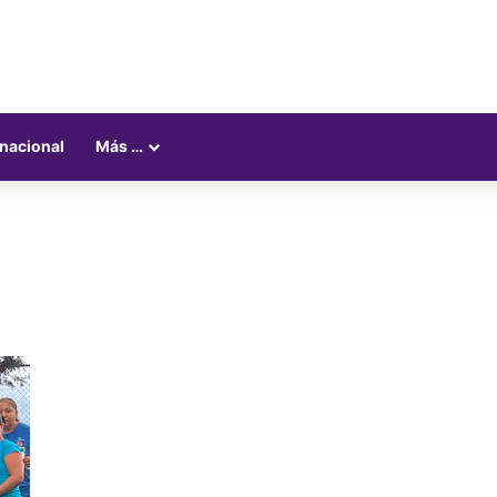
rnacional
Más …