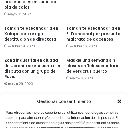
presenciales en Junio por
ola de calor
mayo 31, 2024
Toman telesecundaria en
Toman telesecundaria en
Xalapa para exigir
El Tronconal por presunto
destitución de directora
maltrato de docentes
octubre 18, 2023
octubre 16, 2023
Zona industrial en ciudad
Más de una semana sin
de Ucrania se encuentra en
clases en Telesecundaria
disputa con un grupo de
de Veracruz puerto
Rusia
marzo 6, 2023
marzo 29, 2023
Gestionar consentimiento
Quatromedia Telecomunicaciones © Copyright 2025, Todos los
Para ofrecer las mejores experiencias, utilizamos tecnologías como las
derechos reservados
cookies para almacenar y/o acceder a la información del dispositivo. El
consentimiento de estas tecnologías nos permitirá procesar datos como
|
Aviso de Privacidad
|
Política de Cookies
|
Defensoría de la
el comportamiento de navegación o las identificaciones únicas en este