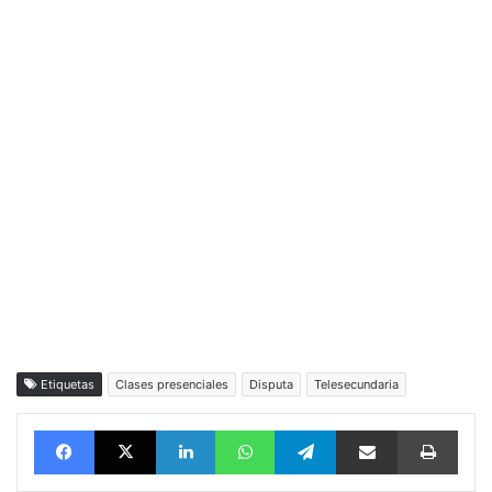
Etiquetas
Clases presenciales
Disputa
Telesecundaria
Facebook
X
LinkedIn
WhatsApp
Telegram
vía email
Impri