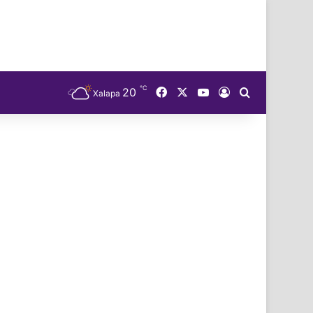
℃
Facebook
X
YouTube
20
Acceso
Buscar
Xalapa