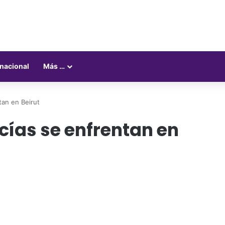
rnacional
Más …
tan en Beirut
cías se enfrentan en