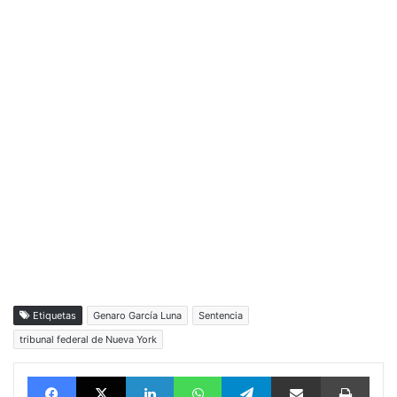
Etiquetas
Genaro García Luna
Sentencia
tribunal federal de Nueva York
Facebook
X
LinkedIn
WhatsApp
Telegram
vía email
Impri