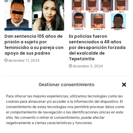
Dan sentencia 105 años de
Ex policías fueron
prisión a sujeto por
sentenciados a 48 años
feminicidio a su pareja con
por desaparición forzada
apoyo de sus padres
del exalcalde de
Tepetzintla
diciembre 11, 2024
diciembre 3, 2024
Gestionar consentimiento
Quatromedia Telecomunicaciones © Copyright 2025, Todos los
Para ofrecer las mejores experiencias, utilizamos tecnologías como las
derechos reservados
cookies para almacenar y/o acceder a la información del dispositivo. El
consentimiento de estas tecnologías nos permitirá procesar datos como
|
Aviso de Privacidad
|
Política de Cookies
|
Defensoría de la
el comportamiento de navegación o las identificaciones únicas en este
sitio. No consentir o retirar el consentimiento, puede afectar
Audiencia
|
negativamente a ciertas características y funciones.