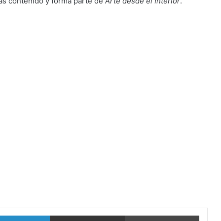
s contenido y forma parte de
Arte desde el Interior
.
LinkedIn
vía email
Imprimi