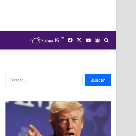
℃
Facebook
X
YouTube
16
Acceso
Buscar
Xalapa
Buscar: