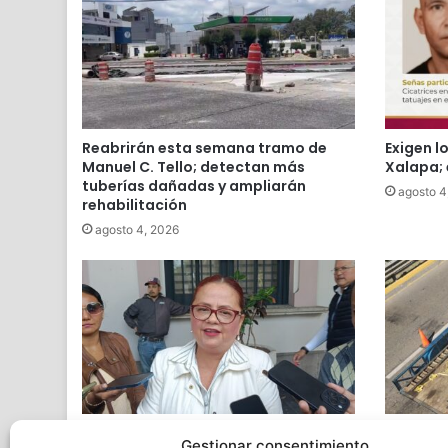
Reabrirán esta semana tramo de
Exigen l
Manuel C. Tello; detectan más
Xalapa; 
tuberías dañadas y ampliarán
agosto 4
rehabilitación
agosto 4, 2026
No hay escasez severa de agua en
Tras mue
Gestionar consentimiento