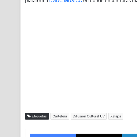
plataforma
DGDC MÚSICA
en donde encontrarás má
Etiquetas
Cartelera
Difusión Cultural UV
Xalapa
Facebook
X