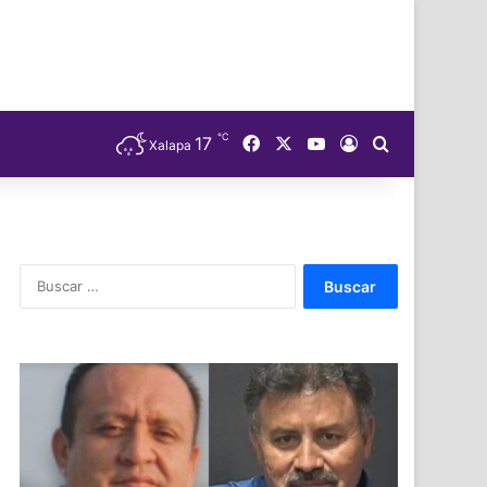
℃
Facebook
X
YouTube
17
Acceso
Buscar
Xalapa
Buscar: