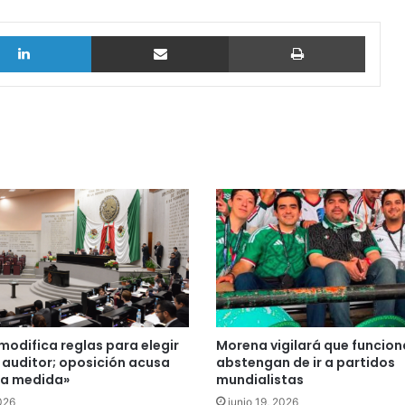
LinkedIn
vía email
Imprimi
odifica reglas para elegir
Morena vigilará que funcion
 auditor; oposición acusa
abstengan de ir a partidos
 la medida»
mundialistas
2026
junio 19, 2026