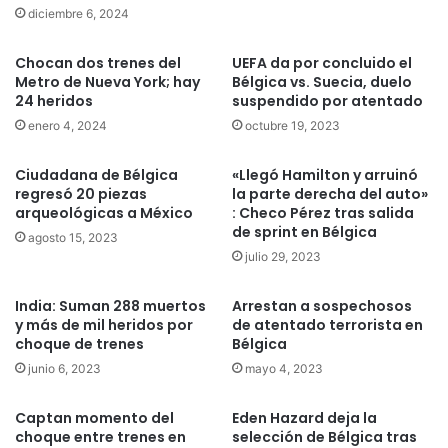
diciembre 6, 2024
Chocan dos trenes del
UEFA da por concluido el
Metro de Nueva York; hay
Bélgica vs. Suecia, duelo
24 heridos
suspendido por atentado
enero 4, 2024
octubre 19, 2023
Ciudadana de Bélgica
«Llegó Hamilton y arruinó
regresó 20 piezas
la parte derecha del auto»
arqueológicas a México
: Checo Pérez tras salida
de sprint en Bélgica
agosto 15, 2023
julio 29, 2023
India: Suman 288 muertos
Arrestan a sospechosos
y más de mil heridos por
de atentado terrorista en
choque de trenes
Bélgica
junio 6, 2023
mayo 4, 2023
Captan momento del
Eden Hazard deja la
choque entre trenes en
selección de Bélgica tras