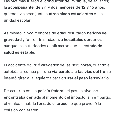
Las víctimas fueron el
conductor del minibús
, de 49 años;
la
acompañante
, de 27; y
dos menores de 12 y 15 años
,
quienes viajaban junto a
otros cinco estudiantes
en la
unidad escolar.
Asimismo, cinco menores de edad resultaron
heridos de
gravedad
y fueron trasladados a
hospitales cercanos
,
aunque las autoridades confirmaron que su
estado de
salud es estable
.
El accidente ocurrió alrededor de las
8:15 horas
, cuando el
autobús circulaba por una
vía paralela a las vías del tren
e
intentó girar a la izquierda para
cruzar el paso ferroviario
.
De acuerdo con la
policía federal
, el paso a nivel
se
encontraba cerrado
al momento del impacto; sin embargo,
el vehículo habría
forzado el cruce
, lo que provocó la
colisión con el tren.