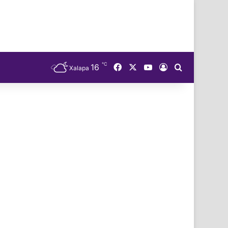
℃
Facebook
X
YouTube
16
Acceso
Buscar
Xalapa