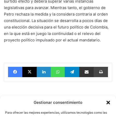
surtido efecto y deberá superar varias instancias
legislativas para avanzar. Mientras tanto, el gobierno de
Petro rechaza la medida y la considera contraria al orden
constitucional. La situación se desarrolla a pocos días de
una elección decisiva para el futuro político de Colombia,
en la que está en juego la continuidad o el relevo del
proyecto político impulsado por el actual mandatario.
Facebook
X
LinkedIn
WhatsApp
Telegram
vía email
Impri
Gestionar consentimiento
Quatromedia Telecomunicaciones © Copyright 2025, Todos los
Para ofrecer las mejores experiencias, utilizamos tecnologías como las