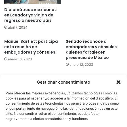
Diplomáticos mexicanos
en Ecuador ya viajan de
regreso a nuestro país
abril 7, 2024
Manuel Bartlett participa
Senado reconoce a
en la reunión de
embajadores y cónsules,
embajadores y cónsules
quienes fortalecen
presencia de México
enero 13, 2023
enero 12, 2023
Gestionar consentimiento
Quatromedia Telecomunicaciones © Copyright 2025, Todos los
Para ofrecer las mejores experiencias, utilizamos tecnologías como las
derechos reservados
cookies para almacenar y/o acceder a la información del dispositivo. El
consentimiento de estas tecnologías nos permitirá procesar datos como
|
Aviso de Privacidad
|
Política de Cookies
|
Defensoría de la
el comportamiento de navegación o las identificaciones únicas en este
sitio. No consentir o retirar el consentimiento, puede afectar
Audiencia
|
negativamente a ciertas características y funciones.