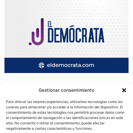
Gestionar consentimiento
Quatromedia Telecomunicaciones © Copyright 2025, Todos los
Para ofrecer las mejores experiencias, utilizamos tecnologías como las
derechos reservados
cookies para almacenar y/o acceder a la información del dispositivo. El
consentimiento de estas tecnologías nos permitirá procesar datos como
|
Aviso de Privacidad
|
Política de Cookies
|
Defensoría de la
el comportamiento de navegación o las identificaciones únicas en este
sitio. No consentir o retirar el consentimiento, puede afectar
Audiencia
|
negativamente a ciertas características y funciones.