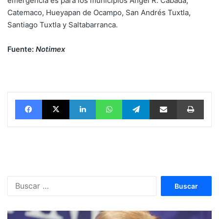
emergencia es para los municipios Ángel R. Cabada,
Catemaco, Hueyapan de Ocampo, San Andrés Tuxtla,
Santiago Tuxtla y Saltabarranca.
Fuente:
Notimex
Facebook
X
LinkedIn
WhatsApp
Telegram
vía email
Impri
Buscar: