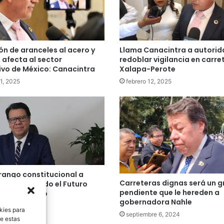
ón de aranceles al acero y
Llama Canacintra a autorid
 afecta al sector
redoblar vigilancia en carre
vo de México: Canacintra
Xalapa-Perote
21, 2025
febrero 12, 2025
 rango constitucional a
Carreteras dignas será un g
 Construyendo el Futuro
pendiente que le hereden a
con el recurso
gobernadora Nahle
ondiente
kies para
septiembre 6, 2024
re 30, 2024
de estas