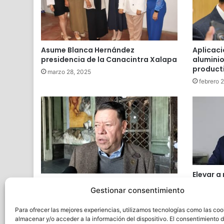
Asume Blanca Hernández
Aplicaci
presidencia de la Canacintra Xalapa
aluminio
producti
marzo 28, 2025
febrero 
Elevar a
Canacintra aplaude decisión de
Jóvenes
Gestionar consentimiento
hacer mejorar regulatorias para
debe ir 
atraer inversiones
corresp
Para ofrecer las mejores experiencias, utilizamos tecnologías como las coo
diciembre 17, 2024
septiemb
almacenar y/o acceder a la información del dispositivo. El consentimiento 