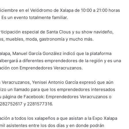
 diciembre en el Velódromo de Xalapa de 10:00 a 21:00 horas
. Es un evento totalmente familiar.
rticipación especial de Santa Clous y su show navideño,
galos, muebles, moda, gastronomía y mucho más.
lapa, Manuel García González indicó que la plataforma
 albergará a diferentes emprendedores de la región y es una
nación con Emprendedores Veracruzanos.
s Veracruzanos, Yenisei Antonio García expresó que aún
e hizo un llamado para que los emprendedores interesados
su página de Facebook: Emprendedores Veracruzanos o
 2282752617 y 2281577316.
itación a todos los xalapeños a que asistan a la Expo Xalapa
mil asistentes entre los dos días y en donde podrán