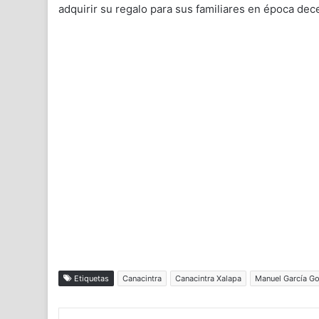
adquirir su regalo para sus familiares en época dec
Etiquetas
Canacintra
Canacintra Xalapa
Manuel García G
Facebook
X