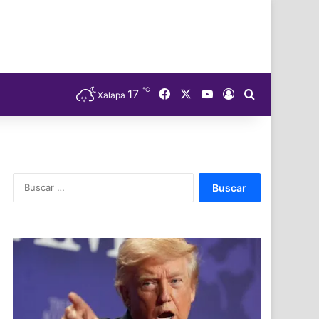
℃
Facebook
X
YouTube
17
Acceso
Buscar
Xalapa
Buscar: