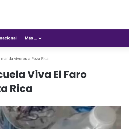
rnacional
Más …
o manda víveres a Poza Rica
cuela Viva El Faro
a Rica