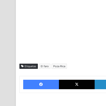
Etiquetas
El faro
Poza Rica
Facebook
X