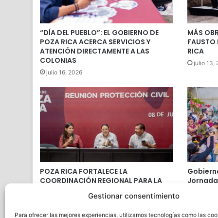
“DÍA DEL PUEBLO”: EL GOBIERNO DE
MÁS OBR
POZA RICA ACERCA SERVICIOS Y
FAUSTO 
ATENCIÓN DIRECTAMENTE A LAS
RICA
COLONIAS
julio 13,
julio 16, 2026
POZA RICA FORTALECE LA
Gobierno
COORDINACIÓN REGIONAL PARA LA
Jornada 
PREVENCIÓN DURANTE LA TEMPORADA
Criadero
Gestionar consentimiento
DE LLUVIAS
enferme
vector
julio 9, 2026
Para ofrecer las mejores experiencias, utilizamos tecnologías como las coo