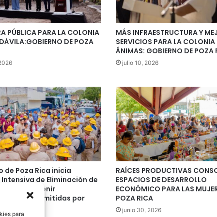
A PÚBLICA PARA LA COLONIA
MÁS INFRAESTRUCTURA Y ME
DÁVILA:GOBIERNO DE POZA
SERVICIOS PARA LA COLONIA
ÁNIMAS: GOBIERNO DE POZA 
 2026
julio 10, 2026
 de Poza Rica inicia
RAÍCES PRODUCTIVAS CONS
Intensiva de Eliminación de
ESPACIOS DE DESARROLLO
s para prevenir
ECONÓMICO PARA LAS MUJER
dades transmitidas por
POZA RICA
junio 30, 2026
kies para