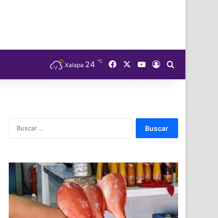
℃
Facebook
X
YouTube
24
Acceso
Buscar
Xalapa
Buscar: