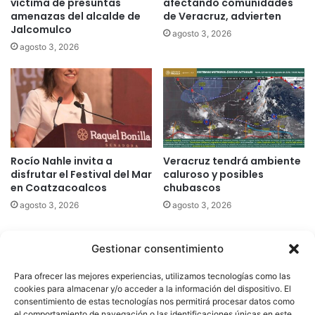
víctima de presuntas
afectando comunidades
amenazas del alcalde de
de Veracruz, advierten
Jalcomulco
agosto 3, 2026
agosto 3, 2026
Rocío Nahle invita a
Veracruz tendrá ambiente
disfrutar el Festival del Mar
caluroso y posibles
en Coatzacoalcos
chubascos
agosto 3, 2026
agosto 3, 2026
Gestionar consentimiento
Quatromedia Telecomunicaciones © Copyright 2025, Todos los
Para ofrecer las mejores experiencias, utilizamos tecnologías como las
derechos reservados
cookies para almacenar y/o acceder a la información del dispositivo. El
consentimiento de estas tecnologías nos permitirá procesar datos como
|
Aviso de Privacidad
|
Política de Cookies
|
Defensoría de la
el comportamiento de navegación o las identificaciones únicas en este