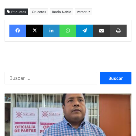
Etiquetas
Cruceros
Rocío Nahle
Veracruz
Facebook
X
LinkedIn
WhatsApp
Telegram
vía email
Impri
Buscar: